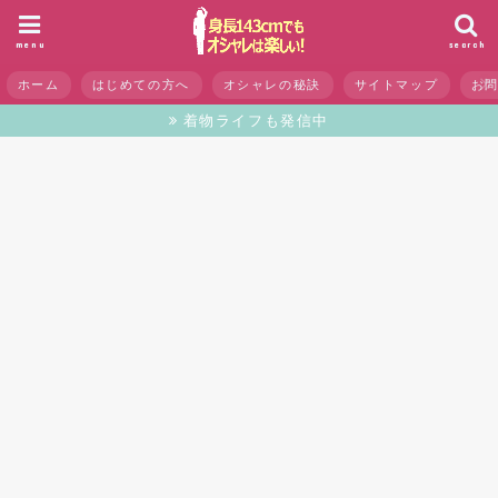
menu
search
ホーム
はじめての方へ
オシャレの秘訣
サイトマップ
お
着物ライフも発信中