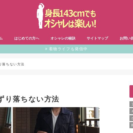
ム
はじめての方へ
オシャレの秘訣
サイトマップ
お問い
着物ライフも発信中
り落ちない方法
ずり落ちない方法