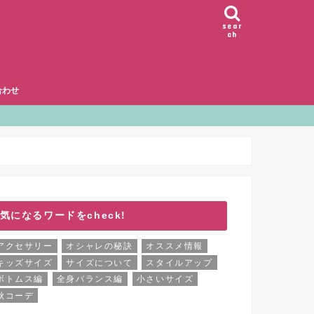
sear
ch
合わせ
気になるワードをcheck!
アクセサリー
オシャレの秘訣
オススメ情報
キッズサイズ
サイズについて
スタイルアップ
ボトムス編
全身バランス編
小さいサイズ
秋コーデ